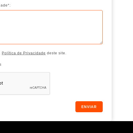
dade*:
a
Política de Privacidade
deste site.
s