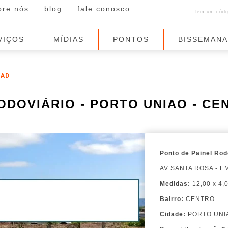
bre nós
blog
fale conosco
Tem um códig
VIÇOS
MÍDIAS
PONTOS
BISSEMAN
6AD
 RODOVIÁRIO - PORTO UNIAO - CE
Ponto de Painel Rod
AV SANTA ROSA - E
Medidas:
12,00 x 4,
Bairro:
CENTRO
Cidade:
PORTO UNI