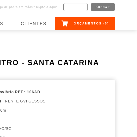
o de ponto em mãos? Digite-o aqui:
AS
CLIENTES
ORÇAMENTOS (
0
)
NTRO - SANTA CATARINA
oviário
REF.: 106AD
M FRENTE GVI GESSOS
00m
AO/SC