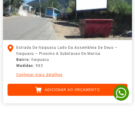
Estrada De Itaipuacu Lado Da Assembleia De Deus –
Itaipuacu – Proximo A Substacao De Marica
Bairro:
Itaipuacu
Medidas:
9X3
Conhecer mais detalhes
ADICIONAR AO ORÇAMENTO
HOME
SOBRE NÓS
SERVIÇOS
MÍDIAS
PONTOS