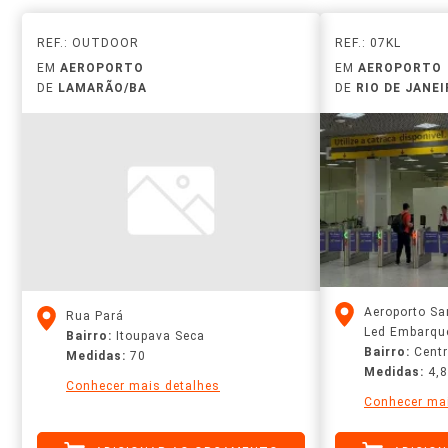
REF.: OUTDOOR
REF.: 07KL
EM
AEROPORTO
EM
AEROPORTO
DE
LAMARÃO/BA
DE
RIO DE JANEI
Aeroporto Sa
Rua Pará
Led Embarqu
Bairro:
Itoupava Seca
Bairro:
Cent
Medidas:
70
Medidas:
4,8
Conhecer mais detalhes
Conhecer mai