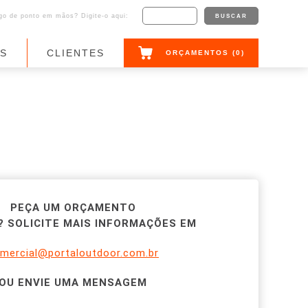
o de ponto em mãos? Digite-o aqui:
AS
CLIENTES
ORÇAMENTOS (
0
)
PEÇA UM ORÇAMENTO
 SOLICITE MAIS INFORMAÇÕES EM
mercial@portaloutdoor.com.br
OU ENVIE UMA MENSAGEM