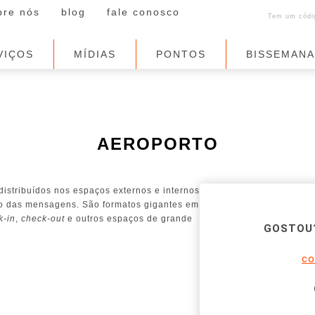
bre nós
blog
fale conosco
Tem um códig
VIÇOS
MÍDIAS
PONTOS
BISSEMAN
AEROPORTO
distribuídos nos espaços externos e internos
to das mensagens. São formatos gigantes em
k-in
,
check-out
e outros espaços de grande
GOSTOU?
co