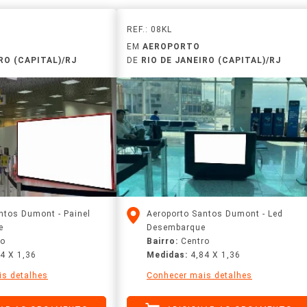
REF.: 08KL
EM
AEROPORTO
RO (CAPITAL)/RJ
DE
RIO DE JANEIRO (CAPITAL)/RJ
ntos Dumont - Painel
Aeroporto Santos Dumont - Led
e
Desembarque
ro
Bairro:
Centro
4 X 1,36
Medidas:
4,84 X 1,36
s detalhes
Conhecer mais detalhes