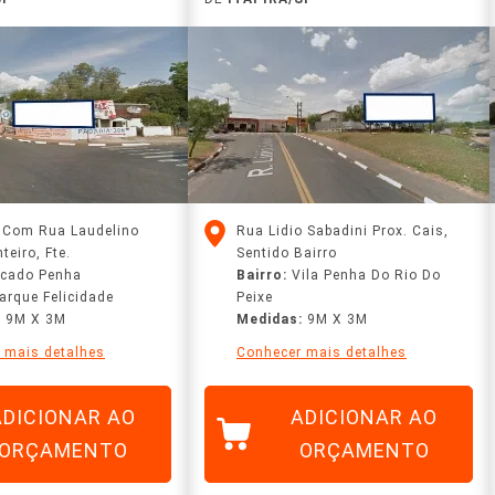
l Com Rua Laudelino
Rua Lidio Sabadini Prox. Cais,
teiro, Fte.
Sentido Bairro
rcado Penha
Bairro:
Vila Penha Do Rio Do
arque Felicidade
Peixe
:
9M X 3M
Medidas:
9M X 3M
 mais detalhes
Conhecer mais detalhes
ADICIONAR AO
ADICIONAR AO
ORÇAMENTO
ORÇAMENTO