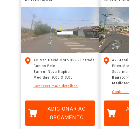
Av. Ver. David Moro 329 - Entrada
Av.brasi
Campo Belo
Pires Mon
Bairro:
Nova Itapira
Superme
Medidas:
9,00 X 3,00
Bairro:
P
Medidas
Conhecer mais detalhes
Conhecer
ADICIONAR AO
ORÇAMENTO