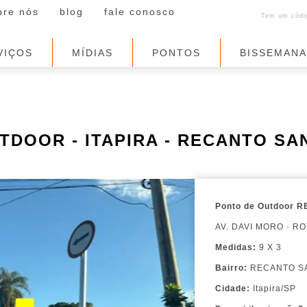
bre nós
blog
fale conosco
Tem um códig
VIÇOS
MÍDIAS
PONTOS
BISSEMAN
OUTDOOR - ITAPIRA - RECANTO SA
Ponto de Outdoor
RE
AV. DAVI MORO · R
Medidas:
9 X 3
Bairro:
RECANTO SA
Cidade:
Itapira/SP