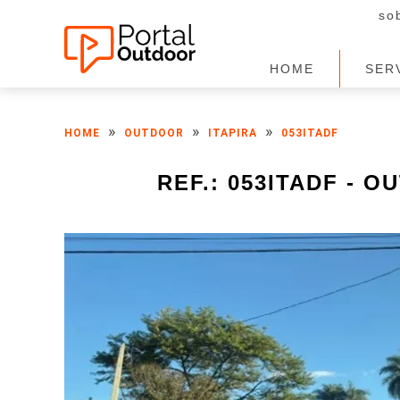
so
HOME
SER
»
»
»
HOME
OUTDOOR
ITAPIRA
053ITADF
REF.: 053ITADF - 