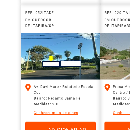
REF.: 052ITADF
REF.: 020ITA
EM
OUTDOOR
EM
OUTDOO
DE
ITAPIRA/SP
DE
ITAPIRA/
Av. Davi Moro · Rotatorio Escola
Praca Mm
Coc
Centro / 
Bairro:
Recanto Santa Fé
Bairro:
S
Medidas:
9 X 3
Medidas
Conhecer mais detalhes
Conhecer
ADICIONAR AO