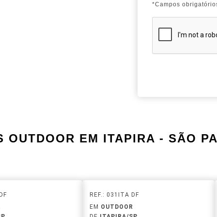
*Campos obrigatório
S OUTDOOR EM ITAPIRA - SÃO P
 DF
REF.: 031ITA DF
R
EM
OUTDOOR
SP
DE
ITAPIRA/SP