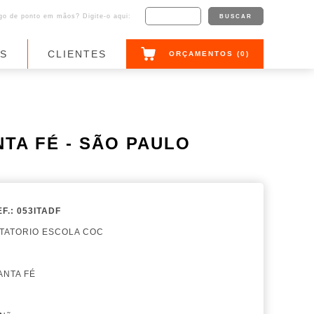
o de ponto em mãos? Digite-o aqui:
AS
CLIENTES
ORÇAMENTOS (
0
)
NTA FÉ - SÃO PAULO
F.: 053ITADF
OTATORIO ESCOLA COC
NTA FÉ