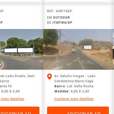
 DF
REF.: 049ITADF
R
EM
OUTDOOR
SP
DE
ITAPIRA/SP
dc Lado Direito, Sent.
Av. Getulio Vargas · Lado
Bairro
Condominio Mario Cega
anta Fé
Bairro:
Lot. Della Rocha
:
9,00 X 3,00
Medidas:
9,00 X 3,00
 mais detalhes
Conhecer mais detalhes
ADICIONAR AO
ADICIONAR AO