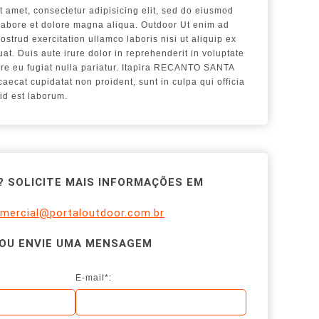
t amet, consectetur adipisicing elit, sed do eiusmod
 labore et dolore magna aliqua. Outdoor Ut enim ad
strud exercitation ullamco laboris nisi ut aliquip ex
. Duis aute irure dolor in reprehenderit in voluptate
lore eu fugiat nulla pariatur. Itapira RECANTO SANTA
aecat cupidatat non proident, sunt in culpa qui officia
id est laborum.
 SOLICITE MAIS INFORMAÇÕES EM
mercial@portaloutdoor.com.br
OU ENVIE UMA MENSAGEM
E-mail*: