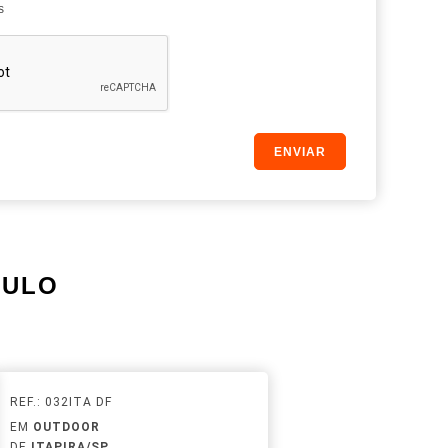
s
AULO
REF.: 032ITA DF
EM
OUTDOOR
DE
ITAPIRA/SP