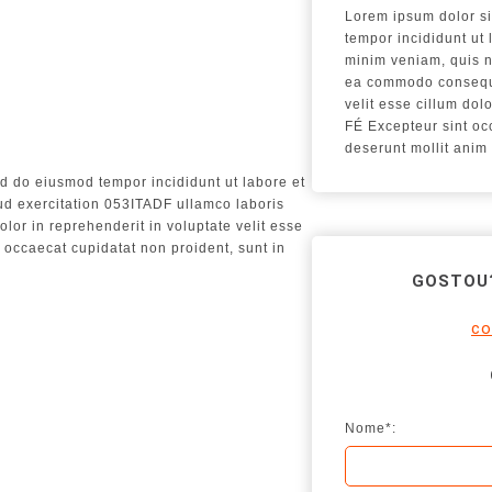
Lorem ipsum dolor si
tempor incididunt ut
minim veniam, quis no
ea commodo consequat
velit esse cillum do
FÉ Excepteur sint occ
deserunt mollit anim 
ed do eiusmod tempor incididunt ut labore et
ud exercitation 053ITADF ullamco laboris
lor in reprehenderit in voluptate velit esse
nt occaecat cupidatat non proident, sunt in
GOSTOU?
co
Nome*: