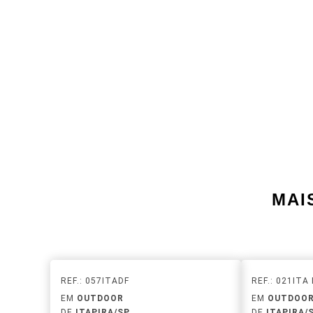
MAI
REF.: 057ITADF
REF.: 021ITA
EM
OUTDOOR
EM
OUTDOO
DE
ITAPIRA/SP
DE
ITAPIRA/