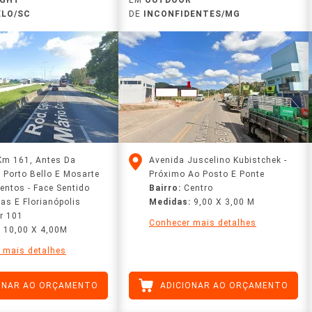
ELO/SC
DE
INCONFIDENTES/MG
 Km 161, Antes Da
Avenida Juscelino Kubistchek -
 Porto Bello E Mosarte
Próximo Ao Posto E Ponte
entos - Face Sentido
Bairro:
Centro
cas E Florianópolis
Medidas:
9,00 X 3,00 M
r 101
Conhecer mais detalhes
:
10,00 X 4,00M
 mais detalhes
ONAR AO ORÇAMENTO
ADICIONAR AO ORÇAMENTO