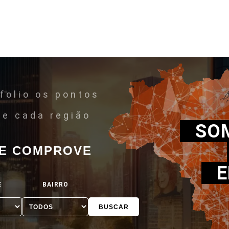
folio os pontos
de cada região
SO
 E COMPROVE
E
E
BAIRRO