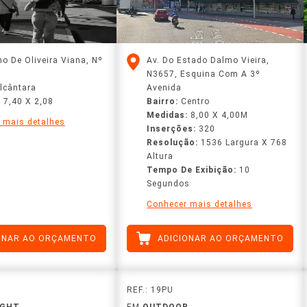
no De Oliveira Viana, Nº
Av. Do Estado Dalmo Vieira,
N3657, Esquina Com A 3º
lcântara
Avenida
:
7,40 X 2,08
Bairro:
Centro
Medidas:
8,00 X 4,00M
 mais detalhes
Inserções:
320
Resolução:
1536 Largura X 768
Altura
Tempo De Exibição:
10
Segundos
Conhecer mais detalhes
ONAR AO ORÇAMENTO
ADICIONAR AO ORÇAMENTO
REF.: 19PU
IGHT
EM
OUTDOOR