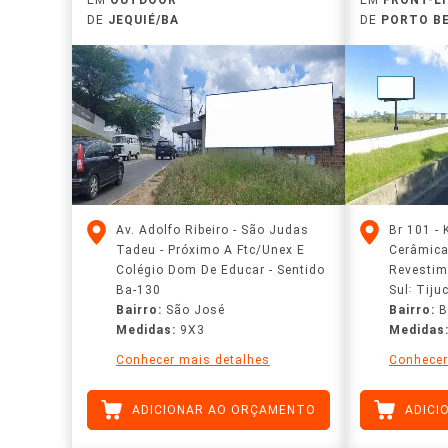
DE
JEQUIÉ/BA
DE
PORTO B
Av. Adolfo Ribeiro - São Judas
Br 101 ‑
Tadeu - Próximo A Ftc/Unex E
Cerâmica
Colégio Dom De Educar - Sentido
Revestim
Ba-130
Sul꞉ Tiju
Bairro:
São José
Bairro:
B
Medidas:
9X3
Medidas
Conhecer mais detalhes
Conhecer
ADICIONAR AO ORÇAMENTO
ADICI