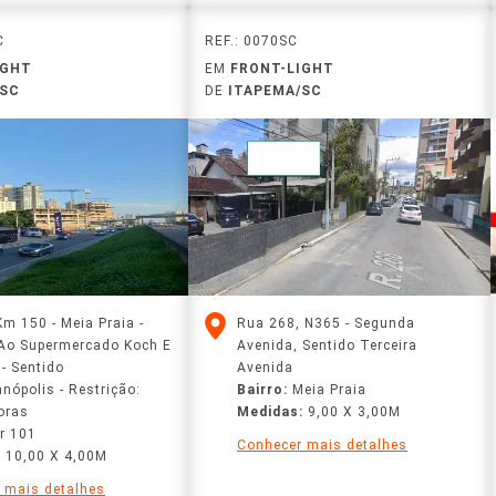
C
REF.: 0070SC
IGHT
EM
FRONT-LIGHT
/SC
DE
ITAPEMA/SC
Km 150 - Meia Praia -
Rua 268, N365 ‑ Segunda
Ao Supermercado Koch E
Avenida, Sentido Terceira
- Sentido
Avenida
anópolis - Restrição:
Bairro:
Meia Praia
oras
Medidas:
9,00 X 3,00M
r 101
Conhecer mais detalhes
:
10,00 X 4,00M
 mais detalhes