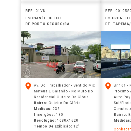
REF.: 01VN
REF.: 00105S
EM
PAINÉL DE LED
EM
FRONT-L
DE
PORTO SEGURO/BA
DE
ITAPEMA
Av. Do Trabalhador - Sentido Mix
Br 101 - 
Mateus E Baianão - No Muro Do
Próximo 
Residencial Outeiro Da Glória
Auto Pay 
Bairro:
Outeiro Da Glória
Sul/Flori
Medidas:
2X3
Construt
Inserções:
180
Bairro:
B
Resolução:
1080X1620
Medidas
Tempo De Exibição:
12"
Conhecer