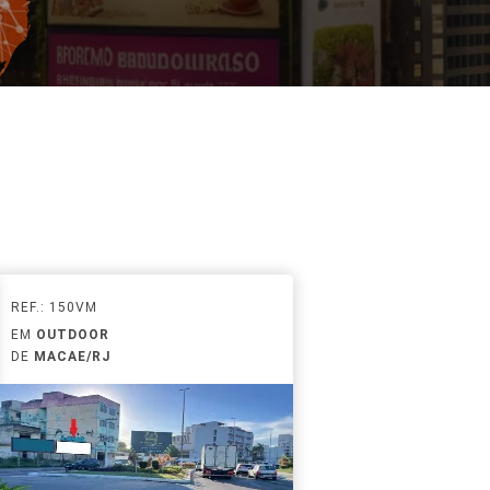
REF.: 150VM
EM
OUTDOOR
DE
MACAE/RJ