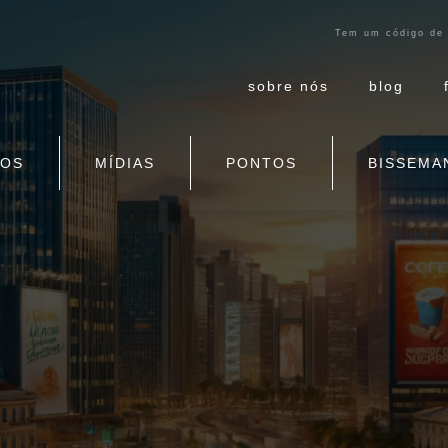
Tem um código de 
sobre nós
blog
ÇOS
MÍDIAS
PONTOS
BISSEMA