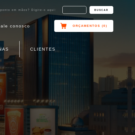
ponto em mãos? Digite-o aqui:
fale conosco
ORÇAMENTOS (
0
)
NAS
CLIENTES