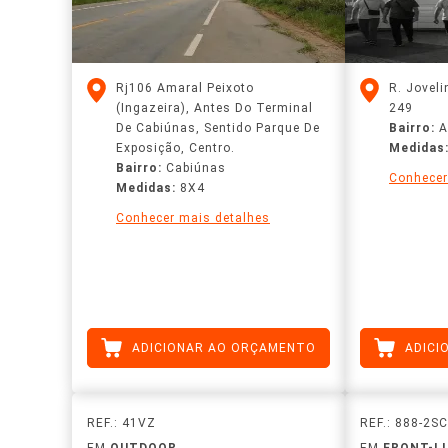
Rj106 Amaral Peixoto
R. Joveli
(Ingazeira), Antes Do Terminal
249
De Cabiúnas, Sentido Parque De
Bairro:
A
Exposição, Centro.
Medidas
Bairro:
Cabiúnas
Conhecer
Medidas:
8X4
Conhecer mais detalhes
ADICIONAR AO ORÇAMENTO
ADICI
REF.: 41VZ
REF.: 888-2SC
EM
OUTDOOR
EM
FRONT-L